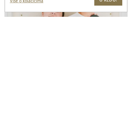
Više o kolačićima
Rana ortodontska terapija: Invisalign First • Interceptivna
terapija mobilnim aparatima ili 2×4 aparatom • Myobrace
Retencijski aparati: Essix • Akrilatni retainer • Fiksni retainer •
Vivera (Invisalign retainer)
Opća stomatologija
Čišćenje zubnog kamenca • Pjeskarenje zuba • Izbjeljivanje