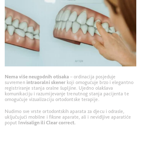
Nema više neugodnih otisaka
– ordinacija posjeduje
suvremen
intraoralni skener
koji omogućuje brzo i elegantno
registriranje stanja oralne šupljine. Ujedno olakšava
komunikaciju i razumijevanje trenutnog stanja pacijenta te
omogućuje vizualizaciju ortodontske terapije.
Nudimo sve vrste ortodontskih aparata za djecu i odrasle,
uključujući mobilne i fiksne aparate, ali i nevidljive aparatiće
poput
Invisalign ili Clear correct.