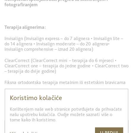
fotografiranjem
Terapija alignerima:
Invisalign (Invisalign express – do 7 alignera • Invisalign lite –
do 14 alignera • Invisalign moderate – do 20 alignera•
Invisalign comprehensive – iznad 20 alignera)
ClearCorrect (ClearCorrect mini – terapija do 6 mjeseci •
ClearCorrect one – terapija do jedne godine • ClearCorrect two
– terapija do dvije godine)
Fiksna ortodontska terapija metalnim ili estetskim bravicama
MyOsa
Koristimo kolačiće
Naprava za širenje nepca (konvencionalna ili digitalno
Korištenjem naše web stranice potvrđujete da prihvaćate
planirana i izrađena CAD/CAM)
našu upotrebu kolačića. Ovdje možete saznati više o
tome kako ih koristimo.
U REDU!