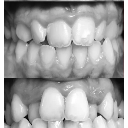
Marijana
Invisalign comprehensive
Nataša
Fiksni metalni aparat