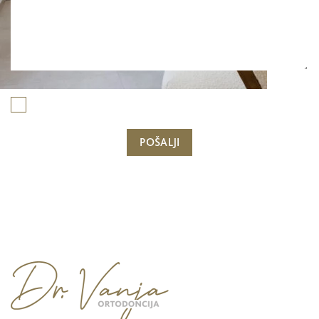
Ovim putem prihvaćam uvjete korištenja i izjavu privatnosti
Ili nas nazovite
+385 91 608 7967
/ ADRESA:
Ulica Sv
Florijana 2, 51410 Opatija