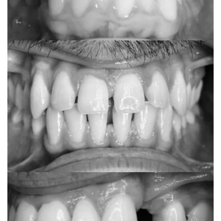
Anonimno
Fiksni estetski aparat
Anonimno
Invisalign