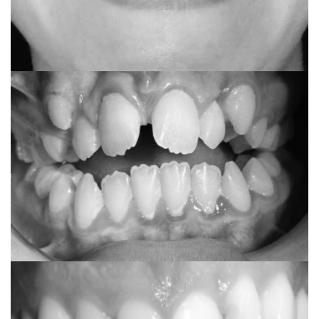
Martina
Fiksni estetski aparat i
Invisalign comprehensive
Dea
Invisalign teen