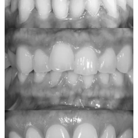
Anonimno
Fiksni estetski apart
Anonimno
Clear Correct mini