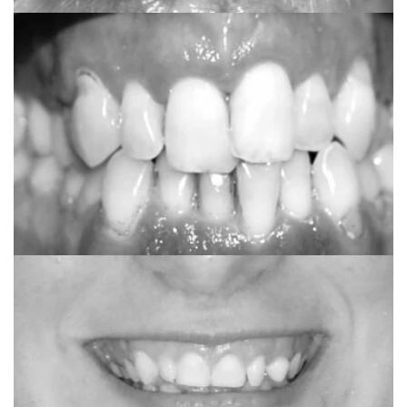
Lukas
Pločice + Invisalign First (Terapija u tijeku)
Jelena
Invisalign comprehensive