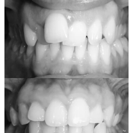
Anonimno
Clear Correct one
Anonimno
Fiksni estetski aparat